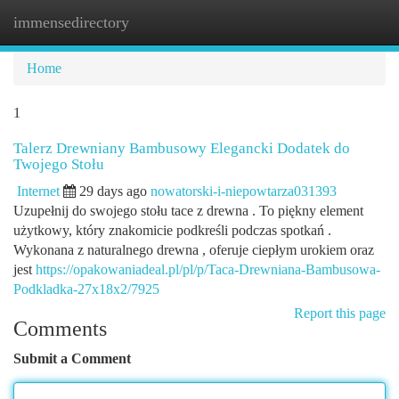
immensedirectory
Togg
navi
Home
1
Talerz Drewniany Bambusowy Elegancki Dodatek do
Twojego Stołu
Internet
29 days ago
nowatorski-i-niepowtarza031393
Uzupełnij do swojego stołu tace z drewna . To piękny element
użytkowy, który znakomicie podkreśli podczas spotkań .
Wykonana z naturalnego drewna , oferuje ciepłym urokiem oraz
jest
https://opakowaniadeal.pl/pl/p/Taca-Drewniana-Bambusowa-
Podkladka-27x18x2/7925
Report this page
Comments
Submit a Comment