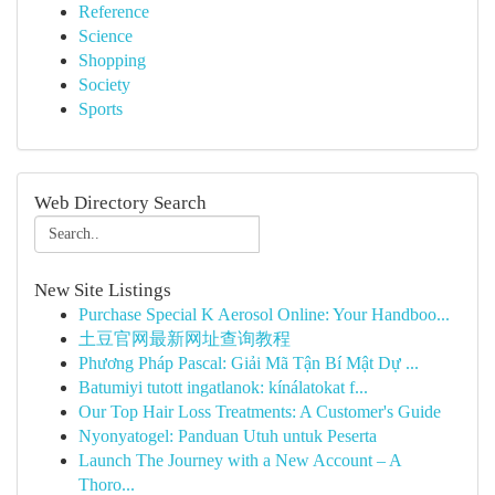
Reference
Science
Shopping
Society
Sports
Web Directory Search
New Site Listings
Purchase Special K Aerosol Online: Your Handboo...
土豆官网最新网址查询教程
Phương Pháp Pascal: Giải Mã Tận Bí Mật Dự ...
Batumiyi tutott ingatlanok: kínálatokat f...
Our Top Hair Loss Treatments: A Customer's Guide
Nyonyatogel: Panduan Utuh untuk Peserta
Launch The Journey with a New Account – A
Thoro...