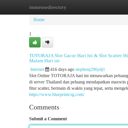
immensedirectory
Home
New Site Listings
Add Site
Ca
Home
1
TOTORAJA Slot Gacor Hari Ini & Slot Scatter 
Malam Hari ini
Internet
416 days ago
stephenj296ydj1
Slot Online TOTORAJA hari ini menawarkan peluang b
di server Thailand dan peluang mendapatkan maxwin 
fitur scatter, bermain di waktu yang tepat, serta men
https://www.blueprintcsg.com/
Comments
Submit a Comment