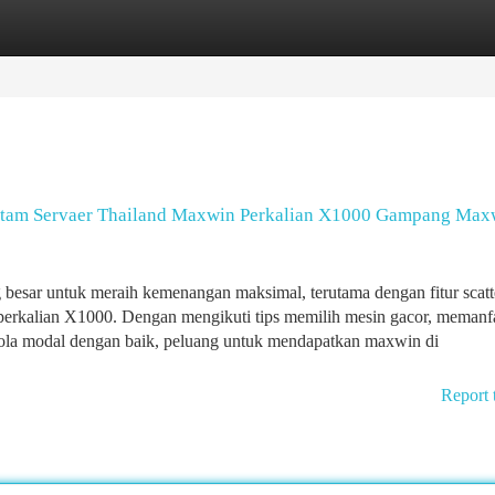
tegories
Register
Login
Hitam Servaer Thailand Maxwin Perkalian X1000 Gampang Max
esar untuk meraih kemenangan maksimal, terutama dengan fitur scatt
perkalian X1000. Dengan mengikuti tips memilih mesin gacor, memanf
gelola modal dengan baik, peluang untuk mendapatkan maxwin di
Report 