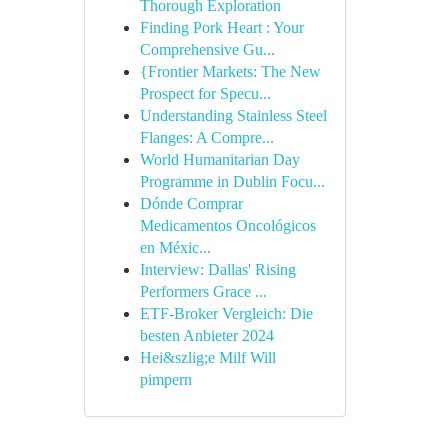
Thorough Exploration
Finding Pork Heart : Your
Comprehensive Gu...
{Frontier Markets: The New
Prospect for Specu...
Understanding Stainless Steel
Flanges: A Compre...
World Humanitarian Day
Programme in Dublin Focu...
Dónde Comprar
Medicamentos Oncológicos
en Méxic...
Interview: Dallas' Rising
Performers Grace ...
ETF-Broker Vergleich: Die
besten Anbieter 2024
Hei&szlig;e Milf Will
pimpern