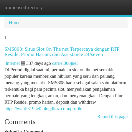
immensedirectory
Togg
navi
Home
1
SMS808: Situs Slot On The net Terpercaya dengan RTP
Reside, Promo Harian, dan Assistance 24/seven
Internet
337 days ago
carriel000jue3
Di Period digital saat ini, permainan slot on the net semakin
populer karena memberikan hiburan yang seru dan peluang
menang yang menarik. SMS808 hadir sebagai salah satu platform
terkemuka bagi para pecinta slot, menyediakan pengalaman
bermain yang lengkap, aman, dan menyenangkan. Dengan fitur
RTP Reside, promo harian, deposit dan withdraw
https://wardi319ite0.blogdiloz.com/profile
Report this page
Comments
Submit a Comment