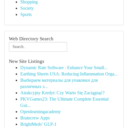
Shopping
Society
Sports
Web Directory Search
New Site Listings
Dynamic Rate Software : Enhance Your Small...
Earthing Sheets USA: Reducing Inflammation Orga...
Выбираем материалы для упаковки для
различных з...
Atrakcyjny Kredyt: Czy Warto Się Zaciągnąć?
PKVGames23: The Ultimate Complete Essential
Gui...
Openlearningacademy
Braincrew Apps
BrightMeds’ GLP-1